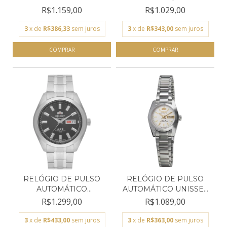
ORI...
R$1.159,00
R$1.029,00
3
x de
R$386,33
sem juros
3
x de
R$343,00
sem juros
RELÓGIO DE PULSO
RELÓGIO DE PULSO
AUTOMÁTICO
AUTOMÁTICO UNISSEX
MASCULINO OR...
ORIE...
R$1.299,00
R$1.089,00
3
x de
R$433,00
sem juros
3
x de
R$363,00
sem juros