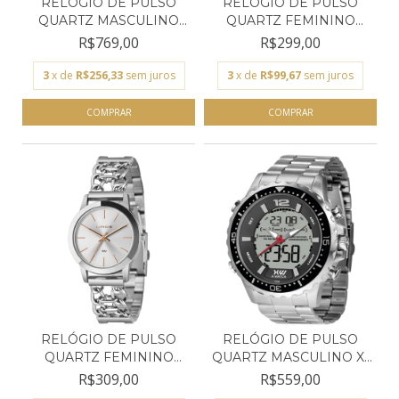
RELÓGIO DE PULSO
RELÓGIO DE PULSO
QUARTZ MASCULINO
QUARTZ FEMININO
ORIENT...
LINCE L...
R$769,00
R$299,00
3
x de
R$256,33
sem juros
3
x de
R$99,67
sem juros
RELÓGIO DE PULSO
RELÓGIO DE PULSO
QUARTZ FEMININO
QUARTZ MASCULINO X-
LINCE L...
WATC...
R$309,00
R$559,00